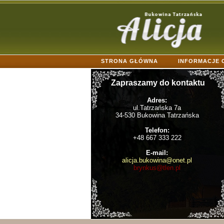
STRONA GŁÓWNA
INFORMACJE 
KONTAKT
Zapraszamy do kontaktu
Adres:
ul.Tatrzańska 7a
34-530 Bukowina Tatrzańska
Telefon:
+48 667 333 222
E-mail:
alicja.bukowina@onet.pl
brynkus@tlen.pl