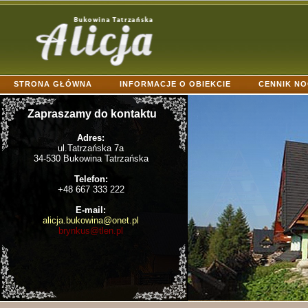
STRONA GŁÓWNA
INFORMACJE O OBIEKCIE
CENNIK N
KONTAKT
Zapraszamy do kontaktu
Adres:
ul.Tatrzańska 7a
34-530 Bukowina Tatrzańska
Telefon:
+48 667 333 222
E-mail:
alicja.bukowina@onet.pl
brynkus@tlen.pl