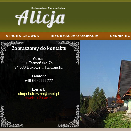
STRONA GŁÓWNA
INFORMACJE O OBIEKCIE
CENNIK N
KONTAKT
Zapraszamy do kontaktu
Adres:
ul.Tatrzańska 7a
34-530 Bukowina Tatrzańska
Telefon:
+48 667 333 222
E-mail:
alicja.bukowina@onet.pl
brynkus@tlen.pl